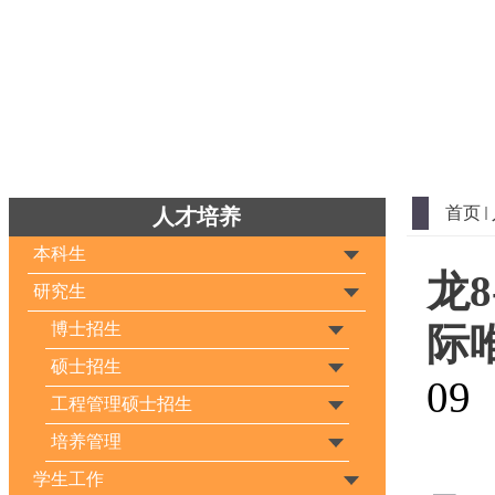
首页
人才培养
本科生
龙8
研究生
博士招生
际
硕士招生
09
工程管理硕士招生
培养管理
学生工作