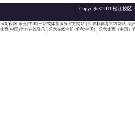
Copyright©2011 松
|
乐竞官网-乐竞(中国)一站式体育服务官方网站
世界杯体育官方网站-综
|
|
体育(中国)官方在线登录
乐竞在线注册-乐竞(中国)
乐竞体育（中国）官方网