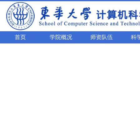
首页
学院概况
师资队伍
科