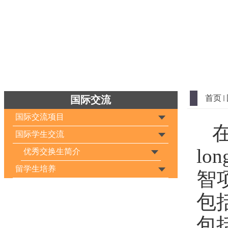
首页
国际交流
国际交流项目
在
国际学生交流
l
优秀交换生简介
留学生培养
智
包
包