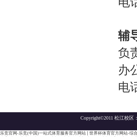
电话
辅
负
办
电
Copyright©2011 松
|
乐竞官网-乐竞(中国)一站式体育服务官方网站
世界杯体育官方网站-综