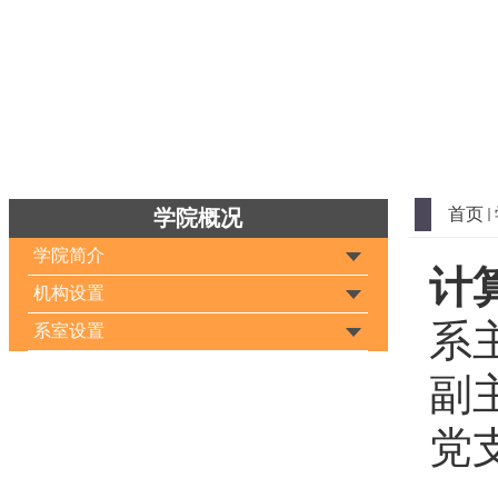
首页
学院概况
学院简介
计
机构设置
系
系室设置
副
党