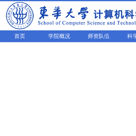
首页
学院概况
师资队伍
科