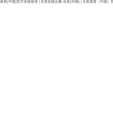
|
|
体育(中国)官方在线登录
乐竞在线注册-乐竞(中国)
乐竞体育（中国）官方网