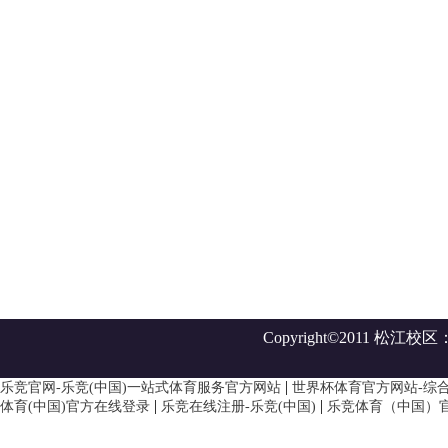
Copyright©2011 松
|
乐竞官网-乐竞(中国)一站式体育服务官方网站
世界杯体育官方网站-综
|
|
体育(中国)官方在线登录
乐竞在线注册-乐竞(中国)
乐竞体育（中国）官方网