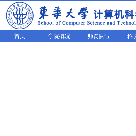
首页
学院概况
师资队伍
科