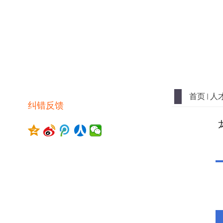
首页
人
纠错反馈