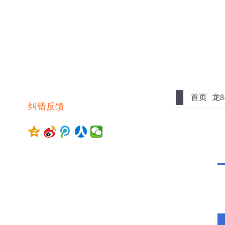
首页
龙8
纠错反馈