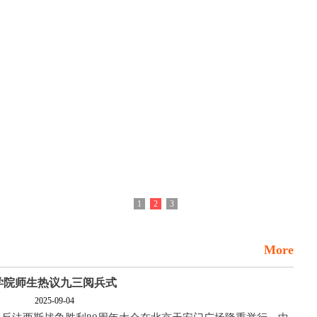
2025-06-30
生计算机应用能力大赛颁奖典礼在上海师范大学举行。本次大赛由
生计算机设计大赛的省级选拔赛。在本次赛事中，我校63组...
市大学生职业发展与就业指导课程教学比赛中获佳绩
2025-06-13
划大赛大学生职业发展与就业指导课程教学比赛决赛举行。经过激
老师获得上海市课程教学赛道银奖。本次比赛由上海市教育...
More
家)国际唯一官方网站人才招聘公告
2023-10-16
安西路1882号 200051
家)国际唯一官方网站2025年度“全国优秀大学生夏令营”活动通知
2025-07-03
玩家)国际唯一官方网站2025年硕士研究生复试上机考试说明
|
|
竞体育·(中国)官方网站
世界杯体育官方网站-综合赛事平台
有球体育(中
2025-01-15
2024-12-20