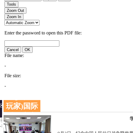
近日，2025年第十七届上海市大学
上海市教育委员会主办，也是中国大学
我院教师在2025年上海
近日，2025年上海市大学生职业规
烈角逐，我院学生工作办公室主任唐菲菲
通知公告
龙8-long8(头号玩家)国际唯一官方网站龙8-long8(头号玩
1
 松江校区：上海市松江区人民北路2999号 201620，延安路校区：上海市延
龙8-long8(头号玩家)国际唯一官方网站龙8-long8(头号玩
2
龙8-long8(头号玩家)国际唯一官方网站龙8-long8(头号
|
|
|
合赛事平台
龙8-long8(中国)唯一官方网站
乐竞在线注册-乐竞(中国)
3
乐
|
JING SPORTS
“101计划”大师课走进龙8-long8(头号玩家)国际唯一官方网站
4